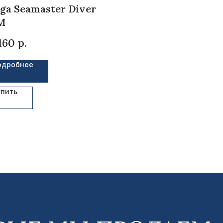
a Seamaster Diver
M
160
р.
одробнее
упить