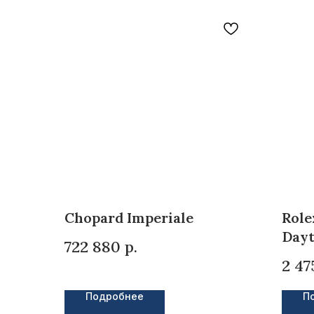
Chopard Imperiale
Rol
Day
722 880
р.
2 47
Подробнее
П