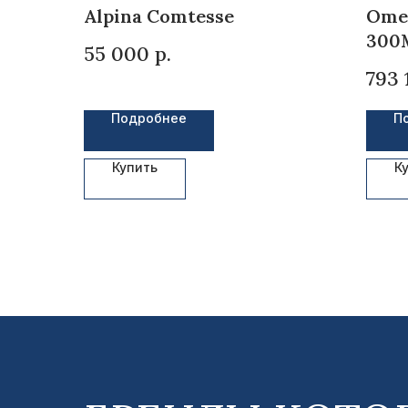
Alpina Comtesse
Omeg
300
55 000
р.
793 
Подробнее
П
Купить
К