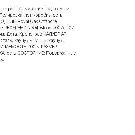
nograph Пол: мужские Год покупки:
Полировка: нет Коробка: есть
ОДЕЛЬ: Royal Oak Offshore
re РЕФЕРЕНС: 25940sk.oo.d002ca.02
м, Дата, Хронограф КАЛИБР:AP
таль, каучук РЕМЕНЬ: каучук,
ИЦАЕМОСТЬ: 100 м РАЗМЕР
КА: есть СОСТОЯНИЕ: Подержанные
ь.