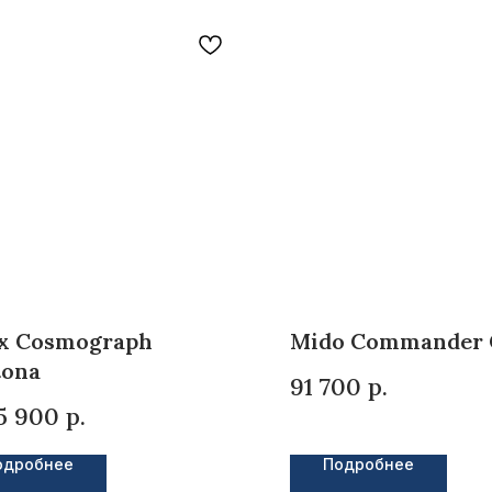
ex Cosmograph
Mido Commander C
tona
91 700
р.
5 900
р.
одробнее
Подробнее