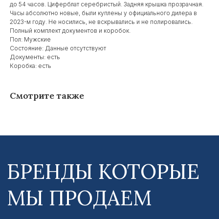
до 54 часов. Циферблат серебристый. Задняя крышка прозрачная.
МЫ ПРОДАЕМ
Часы абсолютно новые, были куплены у официального дилера в
2023-м году. Не носились, не вскрывались и не полировались.
Полный комплект документов и коробок.
Пол: Мужские
Состояние: Данные отсутствуют
Документы: есть
Коробка: есть
Смотрите также
2020-2023 © ООО Галлеон
Все права защищены
Главная
Новости