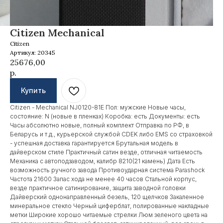
Citizen Mechanical
Данный интернет-сайт носит информационный
Citizen
характер и ни при каких условиях не является
публичной офертой, которая определяется
Артикул:
20345
положениями Статьи 437 (2) Гражданского
25676,00
кодекса РФ. Для получения подробной
р.
информации о наличии и стоимости указанных
товаров и (или) услуг, пожалуйста, обращайтесь
к нашим менеджерам по средства связи,
Купить
указанные на Сайте
Citizen - Mechanical NJ0120-81E Пол: мужские Новые часы,
состояние: N (новые в пленках) Коробка: есть Документы: есть
Часы абсолютно новые, полный комплект Отправка по РФ, в
Беларусь и т.д., курьерской службой CDEK либо EMS со страховкой
- успешная доставка гарантируется Брутальная модель в
дайверском стиле Практичный сатин везде, отличная читаемость
Механика с автоподзаводом, калибр 8210(21 камень) Дата Есть
возможность ручного завода Противоударная система Parashock
Частота 21600 Запас хода не менее 40 часов Стальной корпус,
везде практичное сатинирование, защита заводной головки
Дайверский однонаправленный безель, 120 щелчков Закаленное
минеральное стекло Черный циферблат, полированные накладные
метки Широкие хорошо читаемые стрелки Люм зеленого цвета на