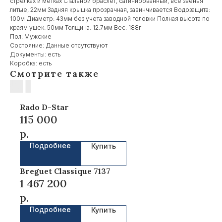
стрелках и метках Стальной браслет, сатинированный, все звенья
литые, 22мм Задняя крышка прозрачная, завинчивается Водозащита:
100м Диаметр: 43мм без учета заводной головки Полная высота по
краям ушек: 50мм Толщина: 12.7мм Вес: 188г
Пол: Мужские
Состояние: Данные отсутствуют
Документы: есть
Коробка: есть
Смотрите также
Rado D-Star
115 000
р.
Подробнее
Купить
Breguet Classique 7137
1 467 200
р.
Подробнее
Купить