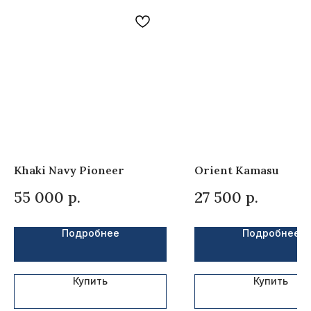
БРЕНДЫ КОТОРЫЕ
МЫ ПРОДАЕМ
Khaki Navy Pioneer
Orient Kamasu
55 000
р.
27 500
р.
Подробнее
Подробнее
2020-2023 © ООО Галлеон
Купить
Купить
Все права защищены