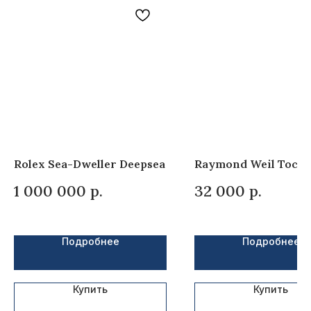
БРЕНДЫ КОТОРЫЕ
МЫ ПРОДАЕМ
Rolex Sea-Dweller Deepsea
Raymond Weil Tocca
1 000 000
р.
32 000
р.
Подробнее
Подробнее
2020-2023 © ООО Галлеон
Купить
Купить
Все права защищены