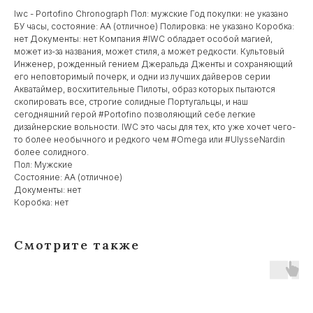
Iwc - Portofino Chronograph Пол: мужские Год покупки: не указано
БУ часы, состояние: AA (отличное) Полировка: не указано Коробка:
нет Документы: нет Компания #IWC обладает особой магией,
может из-за названия, может стиля, а может редкости. Культовый
Инженер, рожденный гением Джеральда Дженты и сохраняющий
его неповторимый почерк, и одни из лучших дайверов серии
Акватаймер, восхитительные Пилоты, образ которых пытаются
скопировать все, строгие солидные Португальцы, и наш
сегодняшний герой #Portofino позволяющий себе легкие
дизайнерские вольности. IWC это часы для тех, кто уже хочет чего-
то более необычного и редкого чем #Omega или #UlysseNardin
более солидного.
Пол: Мужские
Состояние: AA (отличное)
Документы: нет
Коробка: нет
Смотрите также