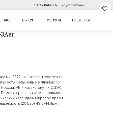
ЧАСЫ РАБОТЫ:
круглосуточно
О НАС
ВЫКУП
УСЛУГИ
НОВОСТИ
-3Aer
окупки: 2023 Новые часы, состояние:
нты: есть Часы новые в пленках со
 России, РБ и Казахстану ТК СДЭК
ем Ремешок резиновый Минеральное
атический календарь Мировое время
цаемость (20 Бар) 49,3х44,4мм,