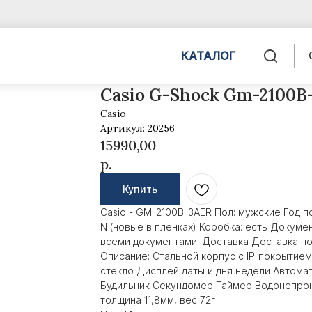
КАТАЛОГ
Casio G-Shock Gm-2100B
Casio
Артикул:
20256
15990,00
р.
Купить
Casio - GM-2100B-3AER Пол: мужские Год п
N (новые в пленках) Коробка: есть Докуме
всеми документами. Доставка Доставка по
Описание: Стальной корпус с IP-покрыти
стекло Дисплей даты и дня недели Автом
Будильник Секундомер Таймер Водонепрони
толщина 11,8мм, вес 72г