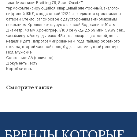
титан Механизм: Breitling 79, SuperQuartz™,
термокомпенсирующийся, кварцевый электронный, аналого-
цифровой ЖКД с подсветкой 12/24 ч., индикатор срока замены
БРЕНДЫ КОТОРЫЕ
батареи Стекло: сапфировое с двусторонним антибликовым
покрытием Крепление: каучук с клипсой Водозащита: 10 атм
МЫ ПРОДАЕМ
Диаметр: 43 мм Хронограф: 1/100 секунды до 59 мин. 59,99 сек.,
часы/минуты/секунды макс. 48ч.; календарь: цифровой, день
недели и дата, запрограммирован на 4 года; таймер обратного
отсчета, второй часовой пояс, будильник, минутный репетир.
Пол: Мужские
Состояние: AA (отличное)
Документы: есть
Коробка: есть
Смотрите также
2020-2023 © ООО Галлеон
Все права защищены