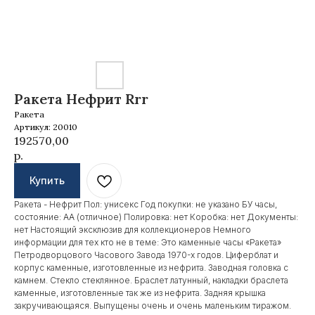
Ракета Нефрит Rrr
Ракета
Артикул:
20010
192570,00
р.
Купить
Ракета - Нефрит Пол: унисекс Год покупки: не указано БУ часы,
состояние: AA (отличное) Полировка: нет Коробка: нет Документы:
нет Настоящий эксклюзив для коллекционеров Немного
информации для тех кто не в теме: Это каменные часы «Ракета»
Петродворцового Часового Завода 1970-х годов. Циферблат и
корпус каменные, изготовленные из нефрита. Заводная головка с
камнем. Стекло стеклянное. Браслет латунный, накладки браслета
каменные, изготовленные так же из нефрита. Задняя крышка
закручивающаяся. Выпущены очень и очень маленьким тиражом.