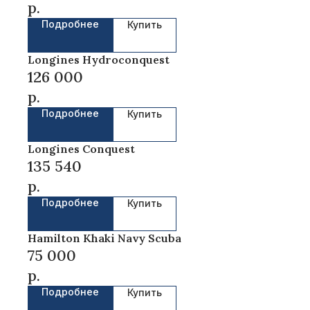
БРЕНДЫ КОТОРЫЕ
р.
МЫ ПРОДАЕМ
Подробнее
Купить
Longines Hydroconquest
126 000
р.
Подробнее
Купить
Lоnginеs Сonquеst
135 540
р.
Подробнее
Купить
Hamilton Khaki Navy Scuba
2020-2023 © ООО Галлеон
75 000
Все права защищены
р.
Подробнее
Купить
Главная
Новости